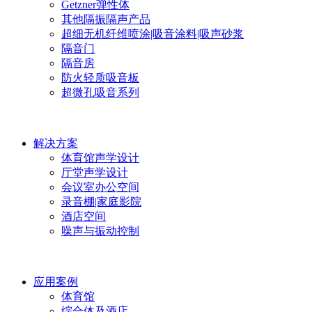
Getzner弹性体
其他隔振隔声产品
超细无机纤维喷涂|吸音涂料|吸声砂浆
隔音门
隔音房
防火轻质吸音板
超微孔吸音系列
解决方案
体育馆声学设计
厅堂声学设计
会议室办公空间
录音棚|家庭影院
酒店空间
噪声与振动控制
应用案例
体育馆
综合体及酒店