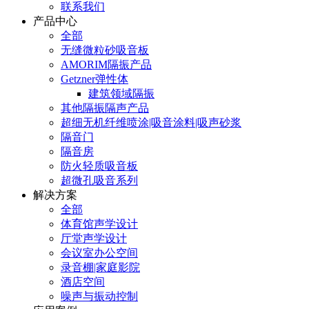
联系我们
产品中心
全部
无缝微粒砂吸音板
AMORIM隔振产品
Getzner弹性体
建筑领域隔振
其他隔振隔声产品
超细无机纤维喷涂|吸音涂料|吸声砂浆
隔音门
隔音房
防火轻质吸音板
超微孔吸音系列
解决方案
全部
体育馆声学设计
厅堂声学设计
会议室办公空间
录音棚|家庭影院
酒店空间
噪声与振动控制