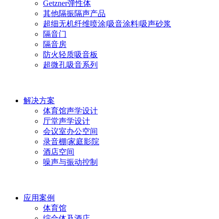
Getzner弹性体
其他隔振隔声产品
超细无机纤维喷涂|吸音涂料|吸声砂浆
隔音门
隔音房
防火轻质吸音板
超微孔吸音系列
解决方案
体育馆声学设计
厅堂声学设计
会议室办公空间
录音棚|家庭影院
酒店空间
噪声与振动控制
应用案例
体育馆
综合体及酒店