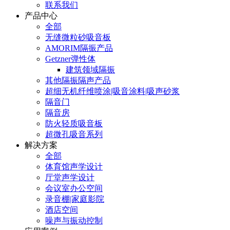
联系我们
产品中心
全部
无缝微粒砂吸音板
AMORIM隔振产品
Getzner弹性体
建筑领域隔振
其他隔振隔声产品
超细无机纤维喷涂|吸音涂料|吸声砂浆
隔音门
隔音房
防火轻质吸音板
超微孔吸音系列
解决方案
全部
体育馆声学设计
厅堂声学设计
会议室办公空间
录音棚|家庭影院
酒店空间
噪声与振动控制