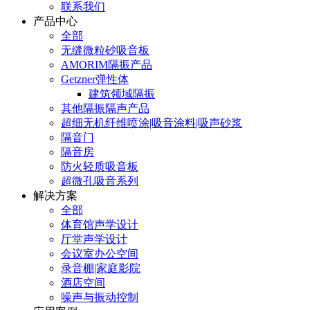
联系我们
产品中心
全部
无缝微粒砂吸音板
AMORIM隔振产品
Getzner弹性体
建筑领域隔振
其他隔振隔声产品
超细无机纤维喷涂|吸音涂料|吸声砂浆
隔音门
隔音房
防火轻质吸音板
超微孔吸音系列
解决方案
全部
体育馆声学设计
厅堂声学设计
会议室办公空间
录音棚|家庭影院
酒店空间
噪声与振动控制