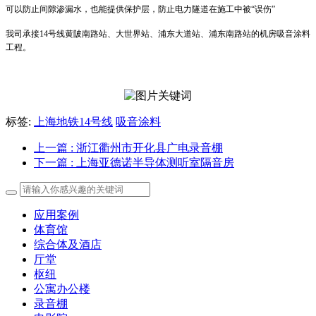
可以防止间隙渗漏水，也能提供保护层，防止电力隧道在施工中被“误伤”
我司承接14号线黄陂南路站、大世界站、浦东大道站、浦东南路站的机房吸音涂料
工程。
标签:
上海地铁14号线
吸音涂料
上一篇
: 浙江衢州市开化县广电录音棚
下一篇
: 上海亚德诺半导体测听室隔音房
应用案例
体育馆
综合体及酒店
厅堂
枢纽
公寓办公楼
录音棚