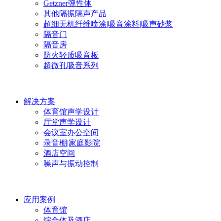
Getzner弹性体
其他隔振隔声产品
超细无机纤维喷涂|吸音涂料|吸声砂浆
隔音门
隔音房
防火轻质吸音板
超微孔吸音系列
解决方案
体育馆声学设计
厅堂声学设计
会议室办公空间
录音棚|家庭影院
酒店空间
噪声与振动控制
应用案例
体育馆
综合体及酒店