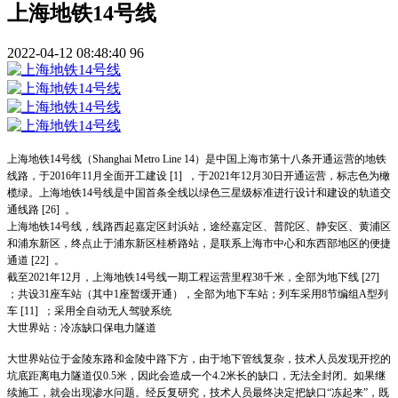
上海地铁14号线
2022-04-12 08:48:40
96
上海地铁14号线（Shanghai Metro Line 14）是中国上海市第十八条开通运营的地铁
线路，于2016年11月全面开工建设 [1]
，于2021年12月30日开通运营，标志色为橄
榄绿。上海地铁14号线是中国首条全线以绿色三星级标准进行设计和建设的轨道交
通线路 [26]
。
上海地铁14号线，线路西起嘉定区封浜站，途经嘉定区、普陀区、静安区、黄浦区
和浦东新区，终点止于浦东新区桂桥路站，是联系上海市中心和东西部地区的便捷
通道 [22]
。
截至2021年12月，上海地铁14号线一期工程运营里程38千米，全部为地下线 [27]
；共设31座车站（其中1座暂缓开通），全部为地下车站；列车采用8节编组A型列
车 [11]
；采用全自动无人驾驶系统
大世界站：冷冻缺口保电力隧道
大世界站位于金陵东路和金陵中路下方，由于地下管线复杂，技术人员发现开挖的
坑底距离电力隧道仅0.5米，因此会造成一个4.2米长的缺口，无法全封闭。如果继
续施工，就会出现渗水问题。经反复研究，技术人员最终决定把缺口“冻起来”，既