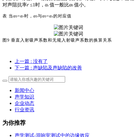
对声阻抗率
r
≤1时，
α
值一般比
α
值小。
s
0
表
当
α
=
α
时，
α
与
α
=
α
的对应值
0
r
0
0
s
图
9 垂直入射吸声系数和无规入射吸声系数的换算关系
上一篇
: 没有了
下一篇
: 声缺陷及声缺陷的改善
新闻中心
声学知识
企业动态
行业资讯
为你推荐
声学测试-混响室测试中的边缘效应