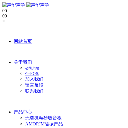
0
0
0
0
×
网站首页
关于我们
公司介绍
企业文化
加入我们
留言反馈
联系我们
产品中心
无缝微粒砂吸音板
AMORIM隔振产品