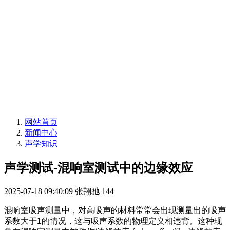
声华声学 专注声学
录音棚声学 配音室声学 体育馆声学 多功能厅声
学 浮动地台
录音棚声学 配音室声学 体育馆声学 多功能厅声
学 浮动地台
网站首页
新闻中心
声学知识
声学测试-混响室测试中的边缘效应
2025-07-18 09:40:09
张翔驰
144
混响室吸声测量中，对高吸声的材料常常会出现测量出的吸声
系数大于
1的情况，这与吸声系数的物理定义相违背。这种现