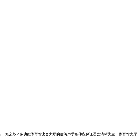
 浮动地台
 浮动地台
怎么办？多功能体育馆比赛大厅的建筑声学条件应保证语言清晰为主，体育馆大厅