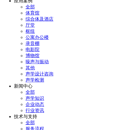
应用案例
全部
体育馆
综合体及酒店
厅堂
枢纽
公寓办公楼
录音棚
电影院
博物馆
噪声与振动
其他
声学设计咨询
声学检测
新闻中心
全部
声学知识
企业动态
行业资讯
技术与支持
全部
服务流程