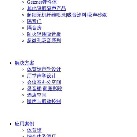
Getzner弹性体
其他隔振隔声产品
超细无机纤维喷涂|吸音涂料|吸声砂浆
隔音门
隔音房
防火轻质吸音板
超微孔吸音系列
解决方案
体育馆声学设计
厅堂声学设计
会议室办公空间
录音棚|家庭影院
酒店空间
噪声与振动控制
应用案例
体育馆
综合体及酒店