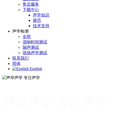
售后服务
下载中心
声学知识
规范
技术支持
声学检测
全部
混响时间测试
隔声测试
现场声学测试
联系我们
简体
English
声华声学 专注声学