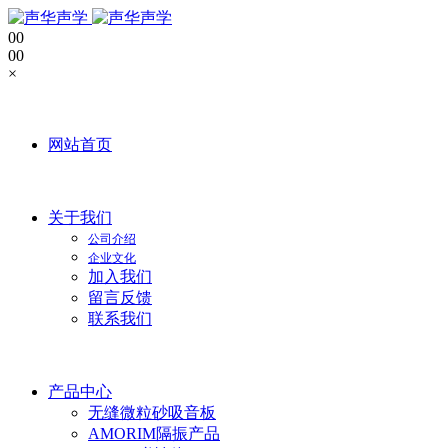
0
0
0
0
×
网站首页
关于我们
公司介绍
企业文化
加入我们
留言反馈
联系我们
产品中心
无缝微粒砂吸音板
AMORIM隔振产品