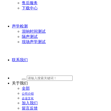
售后服务
下载中心
声学检测
混响时间测试
隔声测试
现场声学测试
联系我们
关于我们
全部
公司介绍
企业文化
加入我们
留言反馈