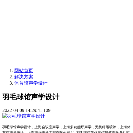
声华声学 专注声学
录音棚声学 配音室声学 体育馆声学 多功能厅声
学 浮动地台
录音棚声学 配音室声学 体育馆声学 多功能厅声
学 浮动地台
网站首页
解决方案
体育馆声学设计
羽毛球馆声学设计
2022-04-09 14:29:41
109
羽毛球馆声学设计，上海会议室声学，上海多功能厅声学，无机纤维喷涂，上海体
育馆声学设计，上海声华声学工程有限公司 1〕羽毛球馆等体育馆建筑声学条件应