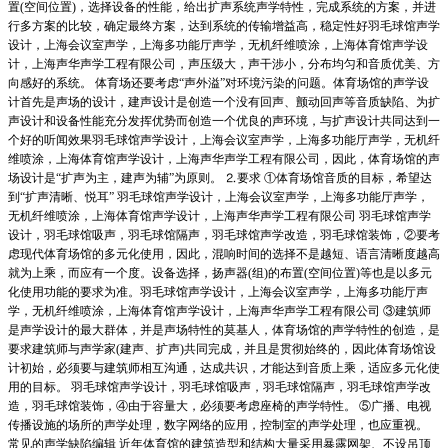
置(空间位置)，选择设备的性能，给出扩声系统声学特性，完成系统的方案，并进
行多方案的比较，确定最终方案，达到系统的传输增益高，稳定性好羽毛球馆声学
设计，上海会议室声学，上海多功能厅声学，无机纤维喷涂，上海体育馆声学设
计，上海声华声学工程有限公司，声压级大，声干涉小，分布均匀和音质优美、方
向感好的系统。 体育场还要考虑“声外溢”对环境污染的问题。体育场馆的声学设
计首先是声场的设计，建声设计是创造一个没有回声、颤动回声等音质缺陷、为扩
声设计和设备性能充分发挥优势而创造一个优良的声环境，与扩声设计共同达到一
个好的听闻效果羽毛球馆声学设计，上海会议室声学，上海多功能厅声学，无机纤
维喷涂，上海体育馆声学设计，上海声华声学工程有限公司，因此，体育场馆的声
场设计是“扩声为主，建声为辅”为原则。 ⒉要求 ①体育场馆音质的目标，希望达
到“扩声清晰、悦耳” 羽毛球馆声学设计，上海会议室声学，上海多功能厅声学，
无机纤维喷涂，上海体育馆声学设计，上海声华声学工程有限公司 羽毛球馆声学
设计，羽毛球馆吸声，羽毛球馆隔声，羽毛球馆声学改造，羽毛球馆装饰，②要考
虑现代体育场馆的多元化使用，因此，混响时间的选择不是越短、语言清晰度越高
就为上乘，而应有一个度。设备选择，扬声器(组)的布置(空间位置)等也是以多元
化使用功能的要求为准。羽毛球馆声学设计，上海会议室声学，上海多功能厅声
学，无机纤维喷涂，上海体育馆声学设计，上海声华声学工程有限公司 ③建筑师
是声学设计的最大群体，并是声场特性的莫基人，体育场馆的声学特性的创造，是
要求建筑师与声学家(建声、扩声)共同完成，并且是贯彻始终的，因此体育场馆设
计初始，必须要与建筑师相互沟通，达成共识，才能达到音质上乘，适应多元化使
用的目标。 羽毛球馆声学设计，羽毛球馆吸声，羽毛球馆隔声，羽毛球馆声学改
造，羽毛球馆装饰，④由于容量大，必须要考虑座椅的声学特性。 ⑤广播、电视
传播设施的场所的声学处理，数字网络的应用，控制室的声学处理，也应重视。
常见的声学缺陷编辑 近年体育馆的建筑造型和结构大量采用暴露网架、不设吊顶